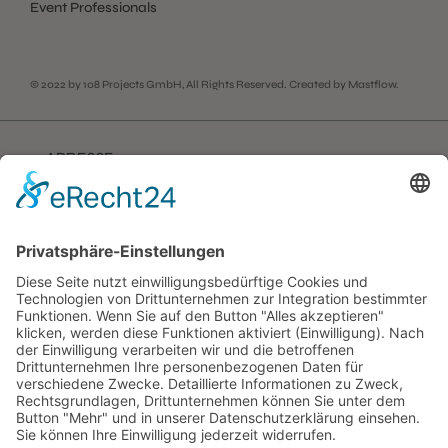
Event Professionals
© 2022 by
108 Projects GmbH
, All Rights Reserved. Created by
Mastflow
.
ADRESSE
108 Projects GmbH
Triftstrasse 1
80538 München
+49 163 5500 430
kb(at)108projects.com
SOCIAL
Instagram
Facebook