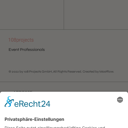
Event Professionals
© 2022 by
108 Projects GmbH
, All Rights Reserved. Created by
Mastflow
.
ADRESSE
108 Projects GmbH
Triftstrasse 1
80538 München
+49 163 5500 430